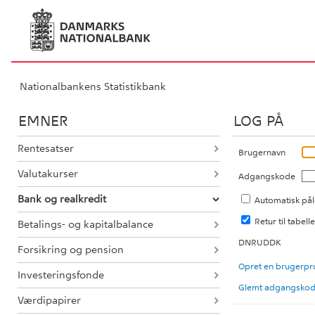
Nationalbankens Statistikbank
EMNER
LOG PÅ
Rentesatser
Brugernavn
Valutakurser
Adgangskode
Bank og realkredit
Automatisk på
Retur til tabell
Betalings- og kapitalbalance
DNRUDDK
Forsikring og pension
Opret en brugerpro
Investeringsfonde
Glemt adgangskod
Værdipapirer